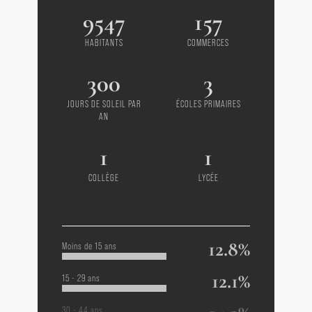
9547
157
HABITANTS
COMMERCES
300
3
JOURS DE SOLEIL PAR
ÉCOLES PRIMAIRES
AN
1
1
COLLÈGE
LYCÉE
12.8%
Moins de 15 ans
12.1%
15 - 29 ans
30 - 44 ans