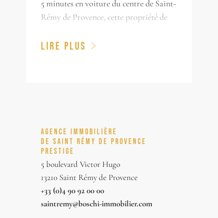
5 minutes en voiture du centre de Saint-
Rémy de Provence, cette propriété de
prestige est à vendre. Elle a été rénovée
avec goût et une grande finesse,
LIRE PLUS
implantée sur un terrain d'environ 4000
m².
Nichée au cœur d'un environnement
verdoyant, entourée de pins, cette
maison s'intègre harmonieusement dans
le cadre renommé du Massif des
AGENCE IMMOBILIÈRE
Alpilles. Les 4 chambres de la maison,
DE SAINT RÉMY DE PROVENCE
PRESTIGE
toutes bénéficiant d'un accès direct vers
5 boulevard Victor Hugo
l'extérieur, mettent en valeur le soin
13210 Saint Rémy de Provence
accordé à l'agencement de la maison.
+33 (0)4 90 92 00 00
Afin de favoriser la fluidité et préserver
saintremy@boschi-immobilier.com
l'intimité de chaque occupant.