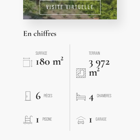
VISITE VIRTUELLE
En chiffres
SURFACE
TERRAIN
180 m²
3 972
m²
6
4
PIÈCES
CHAMBRES
1
1
PISCINE
GARAGE