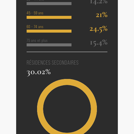
14.2%
21%
45 - 59 ans
24.5%
60 - 74 ans
15.4%
75 ans et plus
RÉSIDENCES SECONDAIRES
30.02%