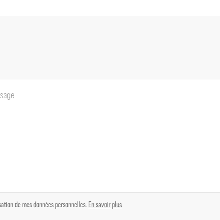
 avec accès terrasse couverte
ur 14 m²
 m² avec cheminée et accès terrasse
cès balcon/terrasse 10 m²
lisation de mes données personnelles.
En savoir plus