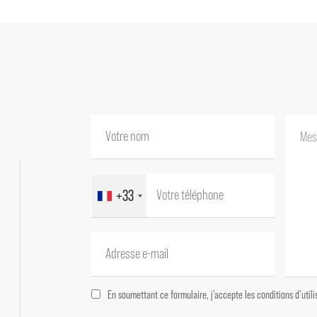
--- REZ DE JARDIN ---
Hall d'entrée 14,50 m²
2 pièces de 13 et 14 m² et une pièce de 17 m²
Dégagement 10 m²
Salle de bains avec douche et baignoire po
--- ETAGE 1 ---
Couloir 4 m²
Hall 13 m² accès terrasse 50 m²
Wc avec lave-mains 1,30 m²
+33
Salon / salle à manger dans la tour de 47,50
Cuisine équipée avec coin repas 28 m² et ac
Cellier 4,30 m²
Bureau (ou chambre) 13 m²
En soumettant ce formulaire, j'accepte les conditions d'uti
Dégagement côté nuit 9,50 m²