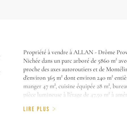
e
Propriété à vendre à ALLAN - Drôme Pro
Nichée dans un parc arboré de 5860 m² avec
e
proche des axes autoroutiers et de Montéli
d'environ 365 m² dont environ 240 m² entièr
manger 47 m², cuisine équipée 28 m², burea
pièce lumineuse à l'étage de 47,50 m² à amén
aménager au rez de chaussée, et des dépend
LIRE PLUS
Idéale en grande maison de famille ou pour 
Cette maison est à vendre à l'agence Bosch