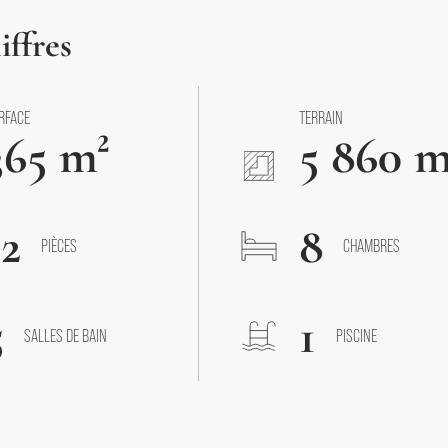
iffres
RFACE
TERRAIN
365 m²
5 860 m
12
8
PIÈCES
CHAMBRES
5
1
SALLES DE BAIN
PISCINE