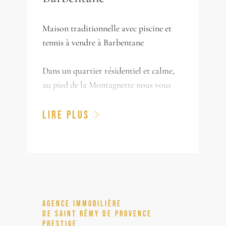
Maison traditionnelle avec piscine et
tennis à vendre à Barbentane
Dans un quartier résidentiel et calme,
au pied de la Montagnette nous vous
invitons à découvrir cette Propriété à
vendre, qui s'établit sur environ 4000
LIRE PLUS
m² de terrain avec piscine, annexe et
tennis.
La maison de 153 m² comprend 3
chambres, une grande salle de bains
ainsi que de généreux espaces de vie
dont un beau salon offrant une jolie vue
AGENCE IMMOBILIÈRE
sur le parc fleuri au travers de ses larges
DE SAINT RÉMY DE PROVENCE
PRESTIGE