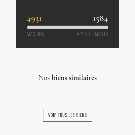
4931
1584
MAISONS
APPARTEMENTS
Nos
biens similaires
VOIR TOUS LES BIENS
NOUVEAUTÉ
NOUVEAUTÉ
NOUVEAUTÉ
NOUVEAUTÉ
NOUVEAUTÉ