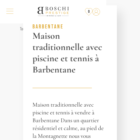
PLUS
À LA VENTE
0
RÉF. 016412
BARBENTANE
Tous les biens
Maison
traditionnelle avec
piscine et tennis à
Barbentane
Maison traditionnelle avec
piscine et tennis à vendre à
Barbentane Dans un quartier
résidentiel et calme, au pied de
la Montagnette nous vous