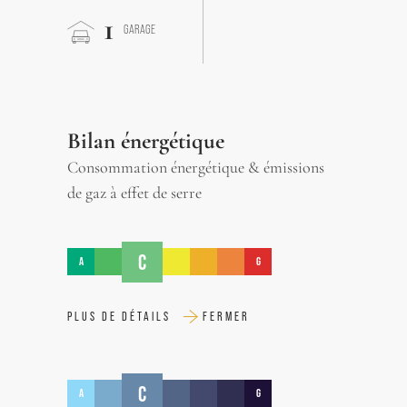
1
GARAGE
Bilan énergétique
Consommation énergétique & émissions
de gaz à effet de serre
C
A
G
PLUS DE DÉTAILS
FERMER
C
A
G