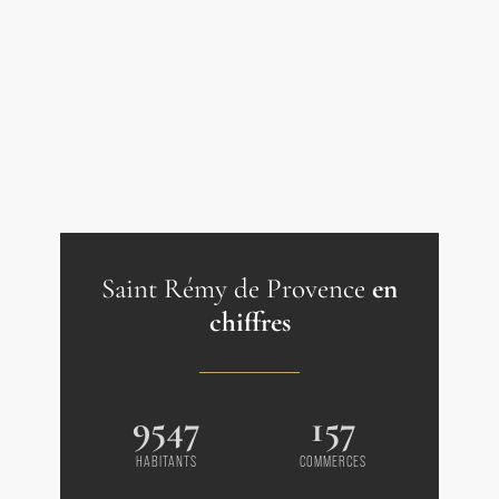
Immobilier de Prestige Saint-Rémy de
Provence - Les Alpilles
Saint Rémy de Provence
en
chiffres
9547
157
HABITANTS
COMMERCES