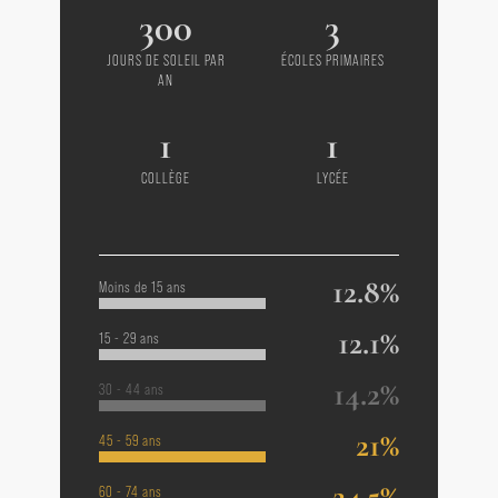
300
3
JOURS DE SOLEIL PAR
ÉCOLES PRIMAIRES
AN
1
1
COLLÈGE
LYCÉE
12.8%
Moins de 15 ans
12.1%
15 - 29 ans
14.2%
30 - 44 ans
21%
45 - 59 ans
24.5%
60 - 74 ans