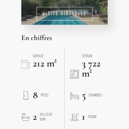
VISITE VIRTUELLE
En chiffres
SURFACE
TERRAIN
212 m²
3 722
m²
8
5
PIÈCES
CHAMBRES
2
1
SALLES DE
PISCINE
BAIN