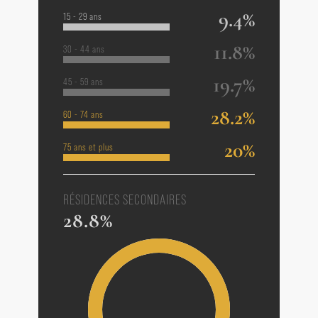
9.4%
15 - 29 ans
11.8%
30 - 44 ans
19.7%
45 - 59 ans
28.2%
60 - 74 ans
20%
75 ans et plus
RÉSIDENCES SECONDAIRES
28.8%