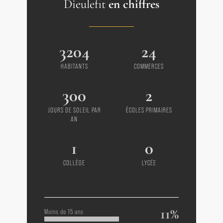
Dieulefit
en chiffres
Immobilier de Charme Boschi Grignan
- Drôme Provençale
3204
24
HABITANTS
COMMERCES
300
2
JOURS DE SOLEIL PAR
ÉCOLES PRIMAIRES
AN
1
0
COLLÈGE
LYCÉE
11%
Moins de 15 ans