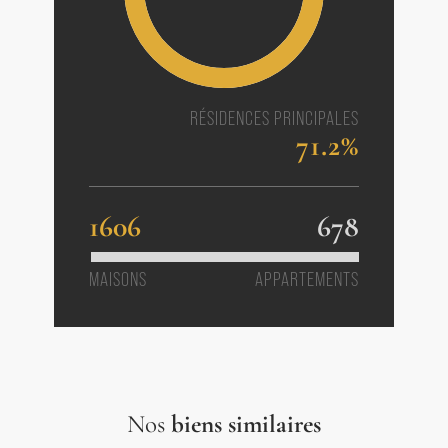
RÉSIDENCES PRINCIPALES
71.2%
1606
678
MAISONS
APPARTEMENTS
Nos
biens similaires