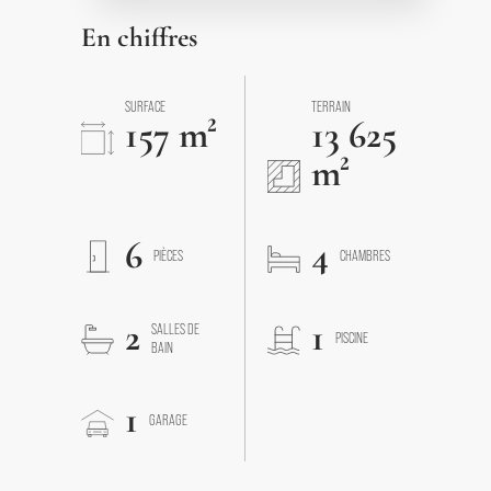
En chiffres
SURFACE
TERRAIN
157 m²
13 625
m²
6
4
PIÈCES
CHAMBRES
2
1
SALLES DE
PISCINE
BAIN
1
GARAGE