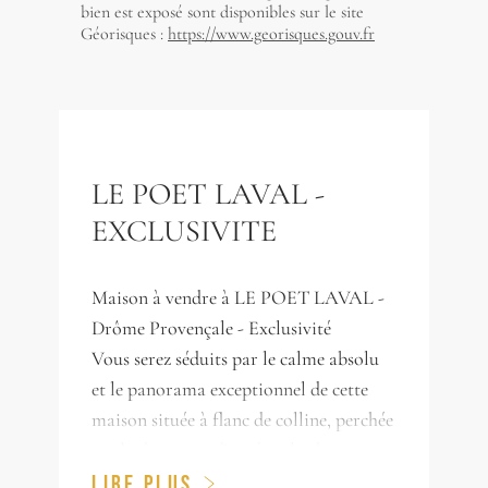
bien est exposé sont disponibles sur le site
Géorisques :
https://www.georisques.gouv.fr
LE POET LAVAL -
EXCLUSIVITE
Maison à vendre à LE POET LAVAL -
Drôme Provençale - Exclusivité
Vous serez séduits par le calme absolu
et le panorama exceptionnel de cette
maison située à flanc de colline, perchée
sur les hauteurs d'un des plus beaux
villages classés de la Drôme Provençale,
LIRE PLUS