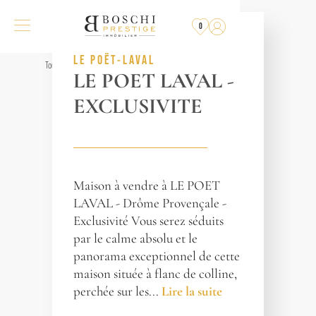
PLUS
À LA VENTE
0
RÉF. 014389
LE POËT-LAVAL
Tous les biens
LE POET LAVAL -
EXCLUSIVITE
Maison à vendre à LE POET
LAVAL - Drôme Provençale -
Exclusivité Vous serez séduits
par le calme absolu et le
panorama exceptionnel de cette
maison située à flanc de colline,
perchée sur les...
Lire la suite