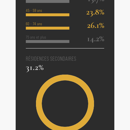
23.8%
45 - 59 ans
26.1%
60 - 74 ans
14.2%
75 ans et plus
RÉSIDENCES SECONDAIRES
31.2%