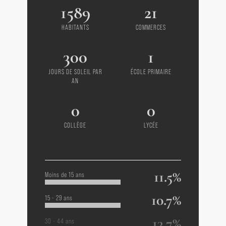
1589
21
HABITANTS
COMMERCES
300
1
JOURS DE SOLEIL PAR
ÉCOLE PRIMAIRE
AN
0
0
COLLÈGE
LYCÉE
11.5%
Moins de 15 ans
10.7%
15 - 29 ans
13.7%
30 - 44 ans