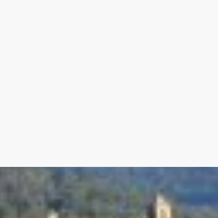
---chauffage au fuel (pour l'habitation prin
---Fibre
Agence immobilière Bédoin - Vaucluse