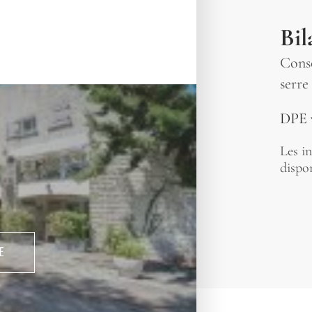
Bil
Conso
serre
DPE 
Les in
dispon
E