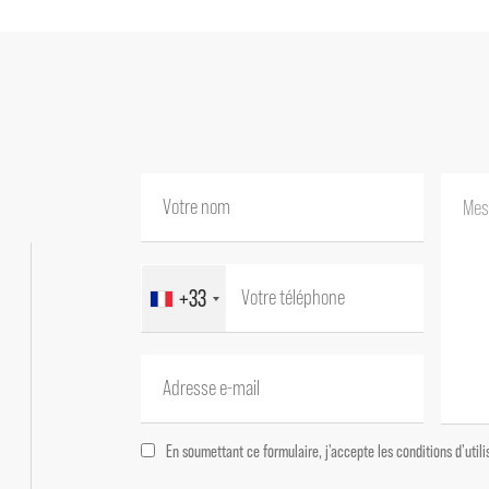
Appartement indépendant 1 : 31 m²
Appartement indépendant 2 : 37 m²
Appartement indépendant 3 : 23 m²
Appartement indépendant : 26 m²
Appartement indépendant : 30 m²
-- 1er étage habitation principale--
Palier 13,50 m²
WC avec lave-mains 1,50 m²
Salon avec climatisation et cheminée 50 m²
Salle à manger 11 m²
+33
Cuisine équipée et aménagée 12 m²
Cellier 5.50 m²
Chambre 1 avec dressing et salle de bains 3
-- 2ème étage--
En soumettant ce formulaire, j'accepte les conditions d'uti
Palier avec placards 23 m²