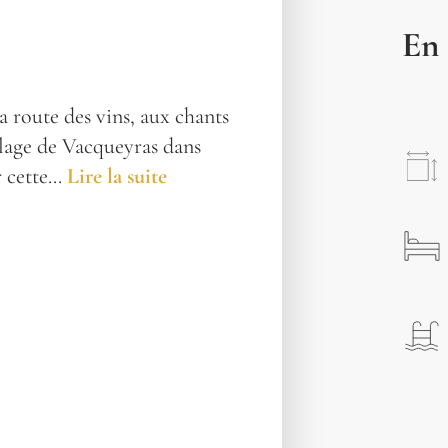
En 
a route des vins, aux chants
illage de Vacqueyras dans
 cette...
Lire la suite