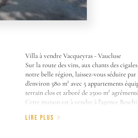
S
Villa à vendre Vacqueyras - Vaucluse
Sur la route des vins, aux chants des cigale
notre belle région, laissez-vous séduire par
d'environ 380 m² avec 5 appartements équip
terrain clos et arboré de 2500 m² agrémenté
Cette maison est à vendre à l'agence Bosch
-- Rez-de-chaussée--
LIRE PLUS
Entrée 13 m²
WC 5 m²