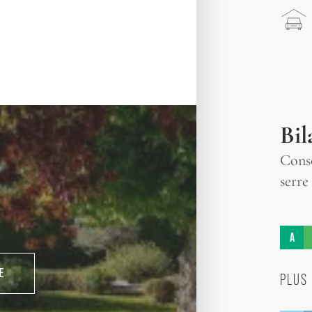
Bil
Conso
serre
A
E
PLUS 