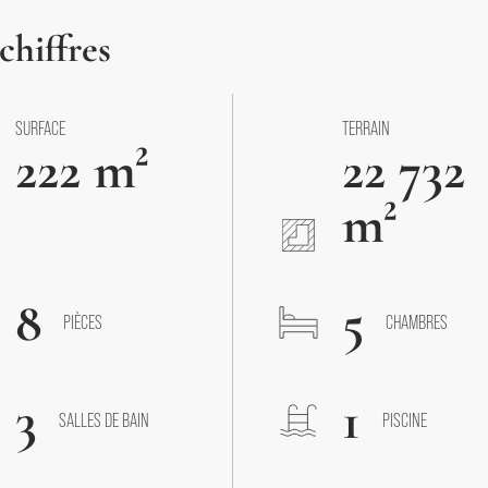
chiffres
SURFACE
TERRAIN
222 m²
22 732
m²
8
5
PIÈCES
CHAMBRES
3
1
SALLES DE BAIN
PISCINE