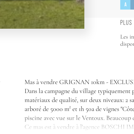
A
PLUS 
Les in
dispon
N
Mas à vendre GRIGNAN 10km - EXCLU
Dans la campagne du village typiquement pr
matériaux de qualité, sur deux niveaux: 2 sa
arboré de 5000 m² et 1h 50a de vignes "Côt
piscine avec vue sur le Ventoux. Beaucoup 
Ce mas est à vendre à l'agence BOSCH