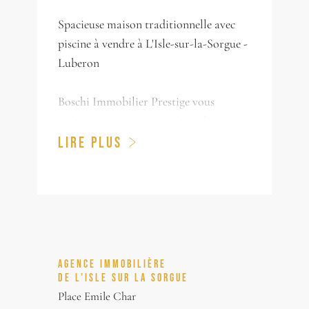
Spacieuse maison traditionnelle avec
piscine à vendre à L'Isle-sur-la-Sorgue -
Luberon
Boschi Immobilier Prestige vous
présente cette Propriété à vendre à
L'Isle-sur-la-Sorgue. Cette spacieuse
LIRE PLUS
villa traditionnelle de plain-pied se
situe dans un secteur prisé, à proximité
immédiate du centre.
La propriété offre environ 240 m² de
surface et comprend également un
appartement attenant avec une entrée
AGENCE IMMOBILIÈRE
indépendante, idéal pour recevoir. Elle
DE L’ISLE SUR LA SORGUE
est équipée d'un plancher chauffant et
Place Emile Char