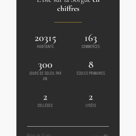
chiffres
20315
163
HABITANTS
COMMERCES
300
8
JOURS DE SOLEIL PAR
ÉCOLES PRIMAIRES
AN
2
2
COLLÈGES
LYCÉES
Moins de 15 ans