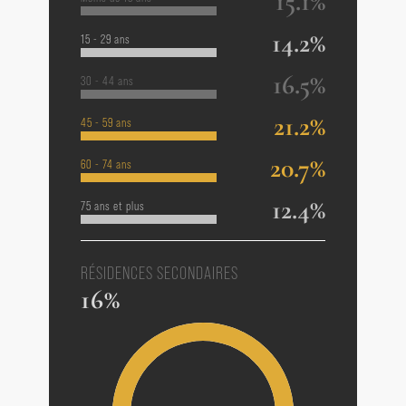
15.1%
14.2%
15 - 29 ans
16.5%
30 - 44 ans
21.2%
45 - 59 ans
20.7%
60 - 74 ans
12.4%
75 ans et plus
RÉSIDENCES SECONDAIRES
16%