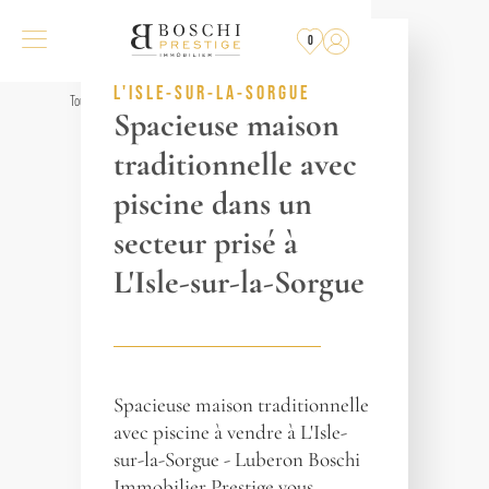
PLUS
À LA VENTE
0
RÉF. 016884
L'ISLE-SUR-LA-SORGUE
Tous les biens
Spacieuse maison
traditionnelle avec
piscine dans un
secteur prisé à
L'Isle-sur-la-Sorgue
Spacieuse maison traditionnelle
avec piscine à vendre à L'Isle-
sur-la-Sorgue - Luberon Boschi
Immobilier Prestige vous