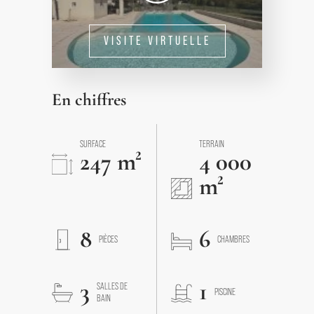
VISITE VIRTUELLE
En chiffres
SURFACE
TERRAIN
247 m²
4 000
m²
8
6
PIÈCES
CHAMBRES
3
1
SALLES DE
PISCINE
BAIN