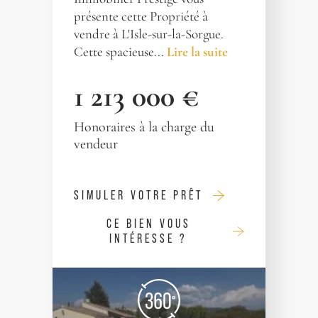
présente cette Propriété à
vendre à L'Isle-sur-la-Sorgue.
Cette spacieuse...
Lire la suite
1 213 000 €
Honoraires à la charge du
vendeur
SIMULER VOTRE PRÊT
CE BIEN VOUS
INTÉRESSE ?