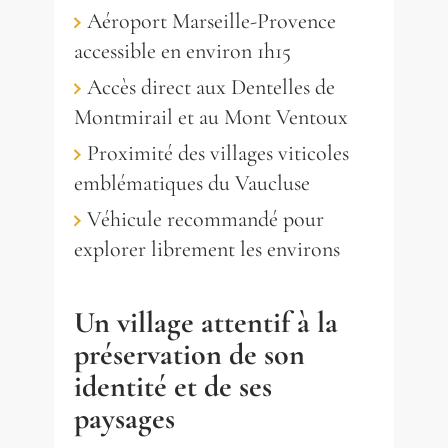
Venise
Montmirail
Venaissin
Aéroport Marseille-Provence
895 000 €
948 000 €
3 350 000 €
accessible en environ 1h15
RÉF. 018378
RÉF. 015896
RÉF. 018231
Accès direct aux Dentelles de
Montmirail et au Mont Ventoux
532 m²
11
chambres
terrain 53 845 m²
Proximité des villages viticoles
1
piscine
316 m²
255 m²
8
3
chambres
chambres
terrain 4 705 m²
terrain 9 777 m²
1
1
piscine
piscine
emblématiques du Vaucluse
Véhicule recommandé pour
explorer librement les environs
Un village attentif à la
préservation de son
identité et de ses
paysages