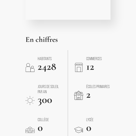
En chiffres
HABITANTS
COMMERCES
2428
12
JOURS DE SOLEIL
ÉCOLES PRIMAIRES
2
PAR AN
300
COLLÈGE
LYCÉE
0
0