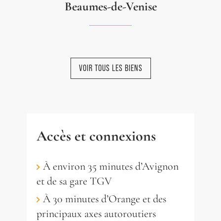
Beaumes-de-Venise
VOIR TOUS LES BIENS
NOUVEAUTÉ
NOUVEAUTÉ
NOUVEAUTÉ
Accès et connexions
À environ 35 minutes d’Avignon
BEAUMES-DE-VENISE
BEAUMES-DE-VENISE
BEAUMES-DE-VENISE
et de sa gare TGV
Charmante villa traditionnelle
Charmant mas authentique, en
Propriété de prestige avec
À 30 minutes d’Orange et des
avec appartements
pierre, avec piscine dans la
piscine région Dentelles de
principaux axes autoroutiers
indépendants à Beaumes-de-
région des Dentelles de
Montmirail - Comtat