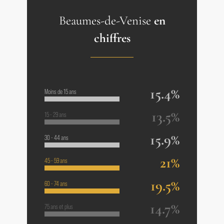
Beaumes-de-Venise
en
chiffres
15.4%
Moins de 15 ans
13.5%
15 - 29 ans
15.9%
30 - 44 ans
21%
45 - 59 ans
19.5%
60 - 74 ans
14.7%
75 ans et plus