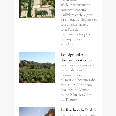
siècle, parfaitement
conservé, entouré
d’oliviers et de vignes.
Sa silhouette élégante et
son clocher carré en
font l’un des
monuments les plus
remarquables du
Vaucluse.
Les vignobles et
domaines viticoles
Beaumes-de-Venise est
mondialement
reconnue pour son
Muscat de Beaumes-de-
Venise (AOP) et son
Beaumes-de-Venise
rouge (Cru des Côtes-
du-Rhône).
Le Rocher du Diable
Un impressionnant site