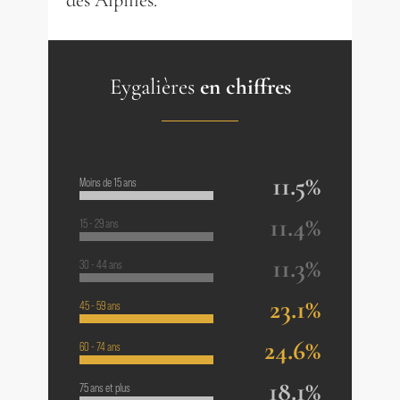
des Alpilles.
Eygalières
en chiffres
11.5%
Moins de 15 ans
11.4%
15 - 29 ans
11.3%
30 - 44 ans
23.1%
45 - 59 ans
24.6%
60 - 74 ans
18.1%
75 ans et plus