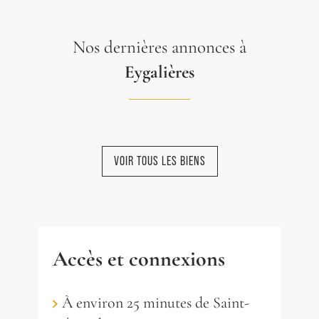
Nos dernières annonces à
Eygalières
VOIR TOUS LES BIENS
NOUVEAUTÉ
NOUVEAUTÉ
NOUVEAUTÉ
NOUVEAUTÉ
NOUVEAUTÉ
Accès et connexions
À environ 25 minutes de Saint-
EYGALIÈRES
EYGALIÈRES
EYGALIÈRES
EYGALIÈRES
EYGALIÈRES