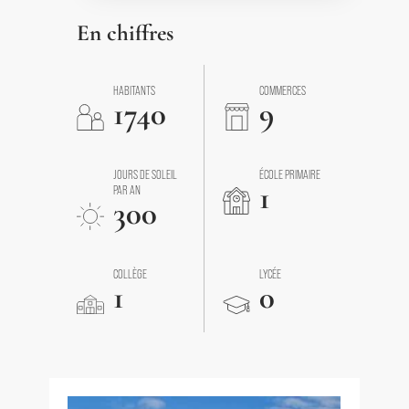
En chiffres
HABITANTS
COMMERCES
1740
9
JOURS DE SOLEIL
ÉCOLE PRIMAIRE
1
PAR AN
300
COLLÈGE
LYCÉE
1
0