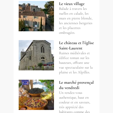
Le vieux village
Balade à travers les
ruelles en calade, les
murs en pierre blonde,
les anciennes bergeries
et les placettes
ombragées.
Le château et l’église
Saint-Laurent
Ruines médiévales et
édifice roman sur les
hauteurs, offrant une
vue spectaculaire sur la
plaine et les Alpilles.
Le marché provençal
du vendredi
Un rendez-vous
authentique, haut en
couleur et en saveurs,
très apprécié des
habitants comme des